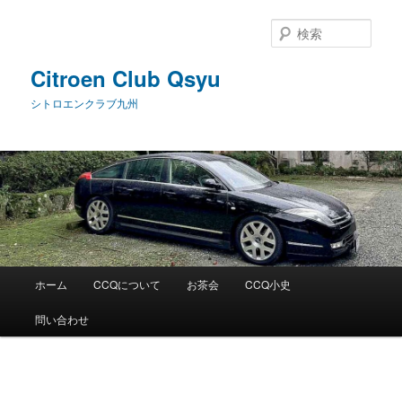
メ
イ
検
ン
索
コ
Citroen Club Qsyu
ン
シトロエンクラブ九州
テ
ン
ツ
へ
移
動
メ
ホーム
CCQについて
お茶会
CCQ小史
イ
ン
問い合わせ
メ
ニ
ュ
ー