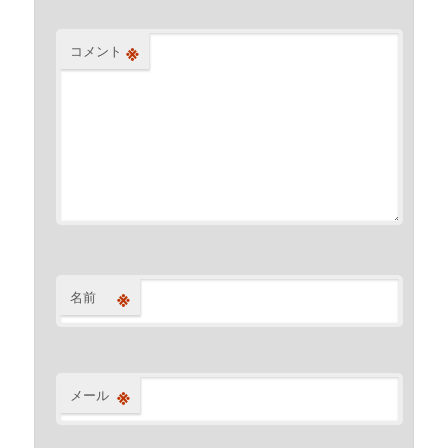
※
コメント
※
名前
※
メール