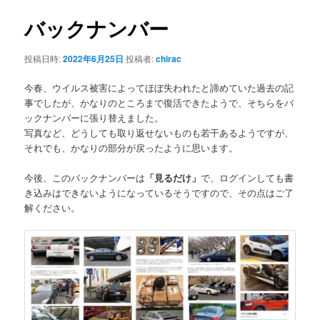
ナ
ビ
バックナンバー
ゲ
ー
投稿日時:
2022年6月25日
投稿者:
chirac
シ
ョ
今春、ウイルス被害によってほぼ失われたと諦めていた過去の記
ン
事でしたが、かなりのところまで復活できたようで、そちらをバ
ックナンバーに張り替えました。
写真など、どうしても取り返せないものも若干あるようですが、
それでも、かなりの部分が戻ったように思います。
今後、このバックナンバーは
「見るだけ」
で、ログインしても書
き込みはできないようになっているそうですので、その点はご了
解ください。