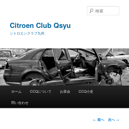
メ
イ
検
ン
索
コ
Citroen Club Qsyu
ン
シトロエンクラブ九州
テ
ン
ツ
へ
移
動
メ
ホーム
CCQについて
お茶会
CCQ小史
イ
ン
問い合わせ
メ
ニ
ュ
投
←
前へ
次へ
→
ー
稿