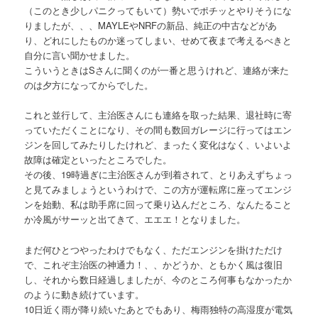
（このとき少しパニクってもいて）勢いでポチッとやりそうにな
りましたが、、、MAYLEやNRFの新品、純正の中古などがあ
り、どれにしたものか迷ってしまい、せめて夜まで考えるべきと
自分に言い聞かせました。
こういうときはSさんに聞くのが一番と思うけれど、連絡が来た
のは夕方になってからでした。
これと並行して、主治医さんにも連絡を取った結果、退社時に寄
っていただくことになり、その間も数回ガレージに行ってはエン
ジンを回してみたりしたけれど、まったく変化はなく、いよいよ
故障は確定といったところでした。
その後、19時過ぎに主治医さんが到着されて、とりあえずちょっ
と見てみましょうというわけで、この方が運転席に座ってエンジ
ンを始動、私は助手席に回って乗り込んだところ、なんたること
か冷風がサーッと出てきて、エエエ！となりました。
まだ何ひとつやったわけでもなく、ただエンジンを掛けただけ
で、これぞ主治医の神通力！、、かどうか、ともかく風は復旧
し、それから数日経過しましたが、今のところ何事もなかったか
のように動き続けています。
10日近く雨が降り続いたあとでもあり、梅雨独特の高湿度が電気