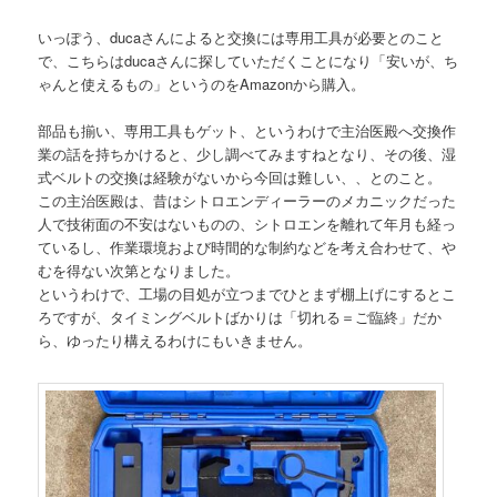
いっぽう、ducaさんによると交換には専用工具が必要とのこと
で、こちらはducaさんに探していただくことになり「安いが、ち
ゃんと使えるもの」というのをAmazonから購入。
部品も揃い、専用工具もゲット、というわけで主治医殿へ交換作
業の話を持ちかけると、少し調べてみますねとなり、その後、湿
式ベルトの交換は経験がないから今回は難しい、、とのこと。
この主治医殿は、昔はシトロエンディーラーのメカニックだった
人で技術面の不安はないものの、シトロエンを離れて年月も経っ
ているし、作業環境および時間的な制約などを考え合わせて、や
むを得ない次第となりました。
というわけで、工場の目処が立つまでひとまず棚上げにするとこ
ろですが、タイミングベルトばかりは「切れる＝ご臨終」だか
ら、ゆったり構えるわけにもいきません。