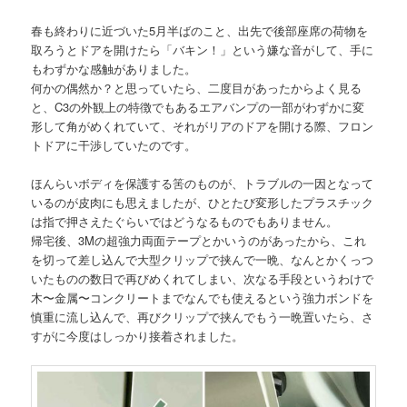
春も終わりに近づいた5月半ばのこと、出先で後部座席の荷物を
取ろうとドアを開けたら「バキン！」という嫌な音がして、手に
もわずかな感触がありました。
何かの偶然か？と思っていたら、二度目があったからよく見る
と、C3の外観上の特徴でもあるエアバンプの一部がわずかに変
形して角がめくれていて、それがリアのドアを開ける際、フロン
トドアに干渉していたのです。
ほんらいボディを保護する筈のものが、トラブルの一因となって
いるのが皮肉にも思えましたが、ひとたび変形したプラスチック
は指で押さえたぐらいではどうなるものでもありません。
帰宅後、3Mの超強力両面テープとかいうのがあったから、これ
を切って差し込んで大型クリップで挟んで一晩、なんとかくっつ
いたものの数日で再びめくれてしまい、次なる手段というわけで
木〜金属〜コンクリートまでなんでも使えるという強力ボンドを
慎重に流し込んで、再びクリップで挟んでもう一晩置いたら、さ
すがに今度はしっかり接着されました。