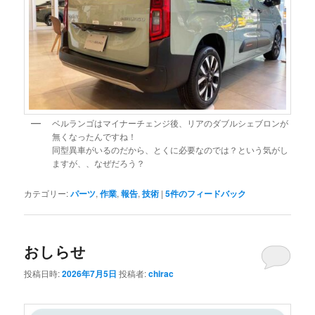
ベルランゴはマイナーチェンジ後、リアのダブルシェブロンが
無くなったんですね！
同型異車がいるのだから、とくに必要なのでは？という気がし
ますが、、なぜだろう？
カテゴリー:
パーツ
,
作業
,
報告
,
技術
|
5
件のフィードバック
おしらせ
投稿日時:
2026年7月5日
投稿者:
chirac