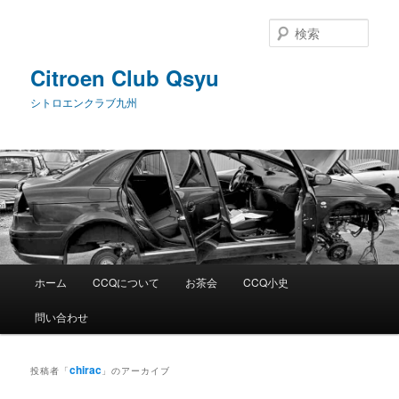
メ
サ
イ
ブ
検
ン
コ
索
コ
ン
Citroen Club Qsyu
ン
テ
シトロエンクラブ九州
テ
ン
ン
ツ
ツ
へ
へ
移
移
動
動
メ
ホーム
CCQについて
お茶会
CCQ小史
イ
ン
問い合わせ
メ
ニ
ュ
chirac
投稿者「
」のアーカイブ
ー