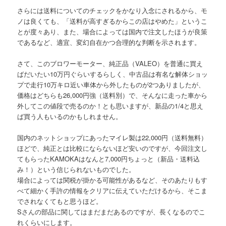
さらには送料についてのチェックをかなり入念にされるから、モ
ノは良くても、「送料が高すぎるからこの店はやめた」というこ
とが度々あり、また、場合によっては国内で注文したほうが良策
であるなど、適宜、変幻自在かつ合理的な判断を示されます。
さて、このブロワーモーター、純正品（VALEO）を普通に買え
ばだいたい10万円ぐらいするらしく、中古品は有名な解体ショッ
プで走行10万キロ近い車体から外したものが2つありましたが、
価格はどちらも26,000円強（送料別）で、そんなに走った車から
外してこの値段で売るのか！とも思いますが、新品の1/4と思え
ば買う人もいるのかもしれません。
国内のネットショップにあったマイレ製は22,000円（送料無料）
ほどで、純正とは比較にならないほど安いのですが、今回注文し
てもらったKAMOKAはなんと7,000円ちょっと（新品・送料込
み！）という信じられないものでした。
場合によっては関税が掛かる可能性があるなど、そのあたりもす
べて細かく手許の情報をクリアに伝えていただけるから、そこま
でされなくてもと思うほど。
Sさんの部品に関してはまだまだあるのですが、長くなるのでこ
れくらいにします。