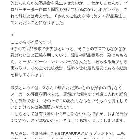
的になんらかの不具合を発生させたのか、、わかりませんが、ブ
ロワーモーター自体も問題を抱えているのかもしれないから、こ
れで解決とは考えずに、Sさんのご協力を得て海外へ部品発注し
ていただくことになりました。
＊
ここからが本題ですが、
Sさんの部品検索の実力はというと、そこらのプロでもなかなか
及ばないほど正確を期していて、適合や部品番号の一致はもちろ
ん、オーガニゼーションナンバーだなんだと、あらゆる角度から
裏を取り、その上で比較検討、送料を含む最良最安であろう結論
を探し出されます。
最安というのは、Sさんの場合ただ安いものを探すのではなく、
メーカーの評価を調べられ、店舗の信頼性まで考慮に入れた総合
的な判断であり、その上でこのあたりならというものを提案して
いただけるのは毎回驚かされます。
こちらとしては有り難いやら申し訳ないやらですが、およそ自分
でできることではないから、どうしても頼りにしてしまいます。
ちなみに、今回発注したのはKAMOKAというブランドで、二転