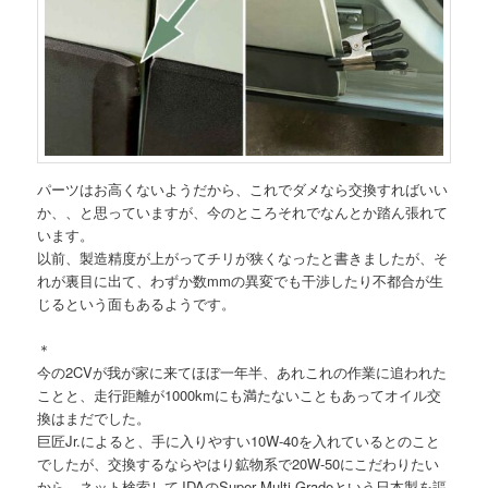
パーツはお高くないようだから、これでダメなら交換すればいい
か、、と思っていますが、今のところそれでなんとか踏ん張れて
います。
以前、製造精度が上がってチリが狭くなったと書きましたが、そ
れが裏目に出て、わずか数mmの異変でも干渉したり不都合が生
じるという面もあるようです。
＊
今の2CVが我が家に来てほぼ一年半、あれこれの作業に追われた
ことと、走行距離が1000kmにも満たないこともあってオイル交
換はまだでした。
巨匠Jr.によると、手に入りやすい10W-40を入れているとのこと
でしたが、交換するならやはり鉱物系で20W-50にこだわりたい
から、ネット検索してJDAのSuper Multi Gradeという日本製を謳