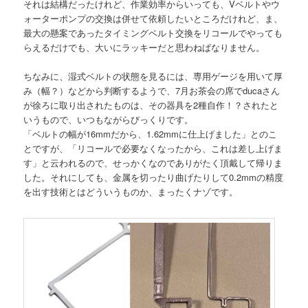
それは結構だったけれど、作業効率からいっても、Vベルトやウ
ォーターポンプの交換は併せて依頼したいところだけれど、ま、
最大の懸案であったタイミングベルト交換をリコールでやっても
らえるだけでも、大いにラッキーだと思わねばなりません。
ちなみに、湿式ベルトの状態を見るには、専用ゲージを用いて厚
み（幅？）などから判断するようで、7月お茶会の席でducaさん
が徐ろに取り出されたものは、その器具を2種自作！？されたと
いうもので、いつもながらびっくりです。
「ベルトの幅が16mmだから、1.62mmに仕上げました」とのこ
とですが、「リコールで必要なくなったから、これは差し上げま
す」と云われるので、せっかくなのでありがたく頂戴して帰りま
した。それにしても、金属を切ったり曲げたりして0.2mmの精度
を出す技術とはどういうものか、まったくナゾです。