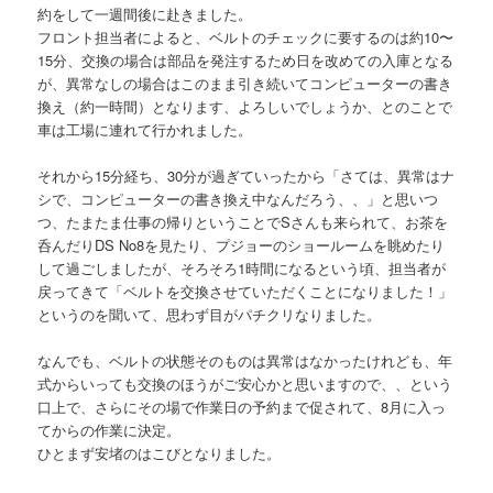
約をして一週間後に赴きました。
フロント担当者によると、ベルトのチェックに要するのは約10〜
15分、交換の場合は部品を発注するため日を改めての入庫となる
が、異常なしの場合はこのまま引き続いてコンピューターの書き
換え（約一時間）となります、よろしいでしょうか、とのことで
車は工場に連れて行かれました。
それから15分経ち、30分が過ぎていったから「さては、異常はナ
シで、コンピューターの書き換え中なんだろう、、」と思いつ
つ、たまたま仕事の帰りということでSさんも来られて、お茶を
呑んだりDS No8を見たり、プジョーのショールームを眺めたり
して過ごしましたが、そろそろ1時間になるという頃、担当者が
戻ってきて「ベルトを交換させていただくことになりました！」
というのを聞いて、思わず目がパチクリなりました。
なんでも、ベルトの状態そのものは異常はなかったけれども、年
式からいっても交換のほうがご安心かと思いますので、、という
口上で、さらにその場で作業日の予約まで促されて、8月に入っ
てからの作業に決定。
ひとまず安堵のはこびとなりました。