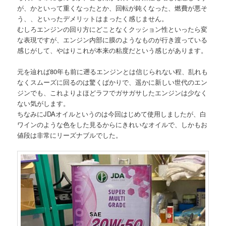
が、かといって重くなったとか、回転が鈍くなった、燃費が悪そ
う、、といったデメリットはまったく感じません。
むしろエンジンの回り方にどことなくクッション性といったら変
な表現ですが、エンジン内部に膜のようなものが行き渡っている
感じがして、やはりこれが本来の粘度だという感じがあります。
元を辿れば80年も前に遡るエンジンとは信じられない程、乱れも
なくスムーズに回るのは驚くばかりで、遥かに新しい世代のエン
ジンでも、これよりよほどラフでガサガサしたエンジンは少なく
ない気がします。
ちなみにJDAオイルというのは今回はじめて使用しましたが、白
ワインのような色をした見るからにきれいなオイルで、しかもお
値段は非常にリーズナブルでした。