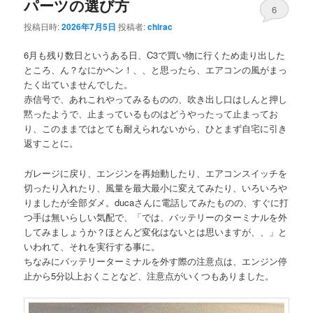
パーツの選び方
6
投稿日時:
2026年7月5日
投稿者:
chirac
6月も残り数日というある日、C3で買い物に行くため走り出した
ところ、ん？なにかヘン！、、と思ったら、エアコンの風がまっ
たく出ていませんでした。
赤信号で、あれこれやってみるものの、吹き出し口はしんと押し
黙ったようで、止まっているものはどうやったって止まってお
り、このままではとても耐えられないから、ひとまず自宅に引き
返すことに。
ガレージに戻り、エンジンを再始動したり、エアコンスイッチを
切ったり入れたり、風量を最大最小に変えてみたり、いろいろや
りましたが全部ダメ。ducaさんに電話してみたものの、すぐに打
つ手は無いらしい気配で、「では、バッテリーのターミナルを外
してみましょうか？ほとんど変化はないとは思いますが、、」と
いわれて、それを実行する事に。
ちなみにバッテリーターミナルを外す際の注意点は、エンジン停
止から5分以上おくことなど、注意点がいくつもありました。