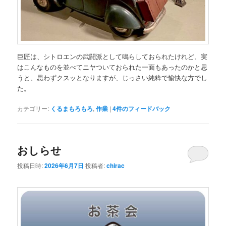
巨匠は、シトロエンの武闘派として鳴らしておられたけれど、実
はこんなものを並べてニヤついておられた一面もあったのかと思
うと、思わずクスッとなりますが、じっさい純粋で愉快な方でし
た。
カテゴリー:
くるまもろもろ
,
作業
|
4
件のフィードバック
おしらせ
投稿日時:
2026年6月7日
投稿者:
chirac