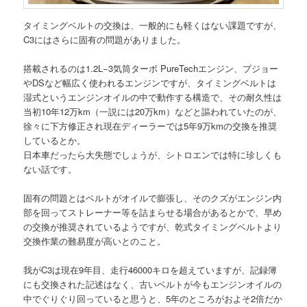
タイミングベルトの交換は、一般的にも軽くはない課題ですが、
C3にはさらに固有の問題がありました。
搭載されるのは1.2L−3気筒ターボ PureTechエンジン、プジョー
やDSなど幅広く使われるエンジンですが、タイミングベルトは
湿式というエンジンオイルの中で動作する構造で、その耐久性は
当初10年12万km（一説には20万km）などと謳われていたのが、
徐々に下方修正され現在ディーラーでは5年9万kmの交換を推奨
しているとか。
日本車だったら大失態でしょうが、シトロエンでは特に珍しくも
ない話です。
固有の問題とはベルトがオイルで膨張し、そのクズがエンジン内
部を回ってストレーナー等を詰まらせる場合があるとかで、早め
の交換が推奨されているようですが、乾式タイミングベルトより
交換作業の難易度が高いとのこと。
我がC3は現在9年目、走行46000キロを超えていますが、記録簿
にも交換された記述はなく、古いベルトが今もエンジンオイルの
中でぐりぐり回っていると思うと、5年のところがおよそ2倍だか