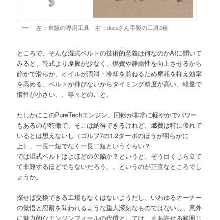
左；市販の専用工具 右；ducaさん手製の工具2種
ところで、そんな湿式ベルトの技術的意義は何なのかAIに聞いて
みると、乾式より摩擦が少なく、燃費や静粛性を向上させるから
静かで滑らか、オイルが潤滑・冷却を兼ねるため摩耗を抑え効率
を高める、ベルトが伸びないからタイミング精度が高い、軽量で
慣性が小さい、、等々とのこと。
たしかにこのPureTechエンジン、回転が非常に軽やかでパワー
もあるのが特徴で、そこは納得できるけれど、燃費は特に優れて
いるとは思えないし（ゴルフ7の1.2ターボのほうが明らかに
上）、一長一短でなく一長二短というぐらい？
では湿式ベルトはよほどの欠陥か？というと、そう目くじら立て
て非難するほどでもないだろう、、というのが正直なところでし
ょうか。
探せば交換できる工場もなくはないようだし、いわゆるオーナー
の覚悟と忍耐を問われるような重大深刻なものではないし、意外
に魅力的なエンジンフィールの代償としては、まあ許せる範囲じ