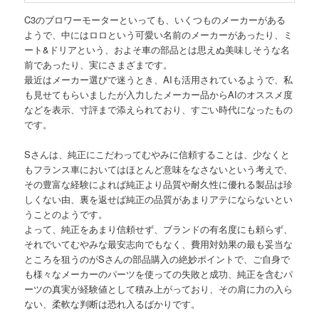
C3のブロワーモーターといっても、いくつものメーカーがある
ようで、中にはロロという可愛い名前のメーカーがあったり、ミ
ート&ドリアという、およそ車の部品とは思えぬ美味しそうな名
前であったり、実にさまざまです。
最近はメーカー選びで迷うとき、AIも活用されているようで、私
も見せてもらいましたが入力したメーカー品からAIのオススメ度
などを表示、寸評まで添えられており、すごい時代になったもの
です。
Sさんは、純正にこだわってむやみに信頼することは、少なくと
もフランス車においてはほとんど意味をなさないという考えで、
その豊富な経験によれば純正より品質や耐久性に優れる製品は珍
しくない由、裏を返せば純正の品質があまりアテにならないとい
うことのようです。
よって、純正をあまり信頼せず、ブランドの有名度にも頼らず、
それでいてむやみな最安志向でもなく、費用対効果の最も妥当な
ところを狙うのがSさんの部品購入の絶妙ポイントで、ご自身で
も様々なメーカーのパーツを使っての失敗と成功、純正を含むパ
ーツの真実が経験値として積み上がっており、その肩に力の入ら
ない、柔軟な判断は恐れ入るばかりです。