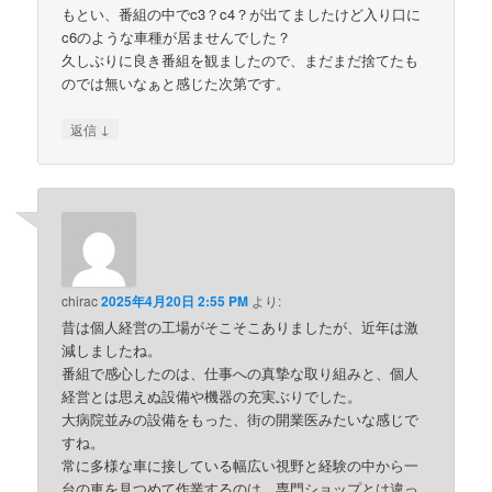
もとい、番組の中でc3？c4？が出てましたけど入り口に
c6のような車種が居ませんでした？
久しぶりに良き番組を観ましたので、まだまだ捨てたも
のでは無いなぁと感じた次第です。
↓
返信
chirac
2025年4月20日 2:55 PM
より:
昔は個人経営の工場がそこそこありましたが、近年は激
減しましたね。
番組で感心したのは、仕事への真摯な取り組みと、個人
経営とは思えぬ設備や機器の充実ぶりでした。
大病院並みの設備をもった、街の開業医みたいな感じで
すね。
常に多様な車に接している幅広い視野と経験の中から一
台の車を見つめて作業するのは、専門ショップとは違っ