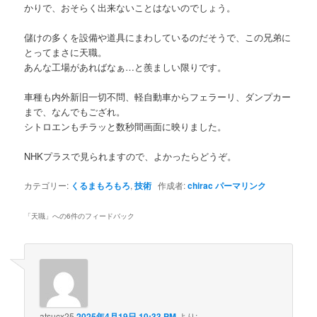
かりで、おそらく出来ないことはないのでしょう。
儲けの多くを設備や道具にまわしているのだそうで、この兄弟に
とってまさに天職。
あんな工場があればなぁ…と羨ましい限りです。
車種も内外新旧一切不問、軽自動車からフェラーリ、ダンプカー
まで、なんでもござれ。
シトロエンもチラッと数秒間画面に映りました。
NHKプラスで見られますので、よかったらどうぞ。
カテゴリー:
くるまもろもろ
,
技術
作成者:
chirac
パーマリンク
「
天職
」への6件のフィードバック
atsucx25
2025年4月19日 10:33 PM
より: