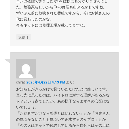
エンは確認できましたがC6 は僕にも分かりませんでし
た。勉強家らしいからC6の修理も出来るかもですね。
ずいぶん前に放映された番組ですから、今はお孫さんの
代に変わったのかな。
今もネットには修理工場が載ってますね。
↓
返信
chirac
2025年4月22日 4:13 PM
より:
お知らせがきっかけで見ていただけたとは嬉しいです。
真っ先に思ったのは、ハイドロに対する理解があるかな
ぁ？という点でしたが、あの様子ならまずその心配はな
いでしょう。
「ただ直すだけなら整備とはいわない」とか「お客さん
の気づかないことも気づいて追求するのがプロ」とか
「今の人はネットで勉強しているから自分らはその上に