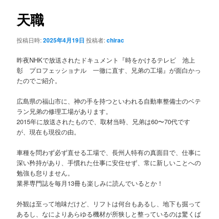
ナ
ビ
天職
ゲ
ー
投稿日時:
2025年4月19日
投稿者:
chirac
シ
ョ
昨夜NHKで放送されたドキュメント『時をかけるテレビ 池上
ン
彰 プロフェッショナル 一徹に直す、兄弟の工場』が面白かっ
たのでご紹介。
広島県の福山市に、神の手を持つといわれる自動車整備士のベテ
ラン兄弟の修理工場があります。
2015年に放送されたもので、取材当時、兄弟は60〜70代です
が、現在も現役の由。
車種を問わず必ず直せる工場で、長州人特有の真面目で、仕事に
深い矜持があり、手慣れた仕事に安住せず、常に新しいことへの
勉強も怠りません。
業界専門誌を毎月13冊も楽しみに読んでいるとか！
外観は至って地味だけど、リフトは何台もあるし、地下も掘って
あるし、なによりあらゆる機材が所狭しと整っているのは驚くば