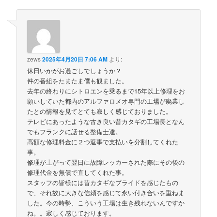
zews
2025年4月20日 7:06 AM
より:
休日いかがお過ごしでしょうか？
件の番組をたまたま僕も観ました。
去年の終わりにシトロエンを乗るまで15年以上修理をお
願いしていた都内のアルファロメオ専門の工場が廃業し
たとの情報を見てとても寂しく感じておりました。
テレビにあったような古き良い昔カタギの工場長となん
でもフランクに話せる整備士達。
高額な修理料金に２つ返事で支払いを分割してくれた
事。
修理が上がって翌日に故障レッカーされた際にその後の
修理代金を無償で直してくれた事。
スタッフの皆様には昔カタギなプライドを感じたもの
で、それ故に大きな信頼を感じて永い付き合いを重ねま
した。今の時勢、こういう工場は生き残れないんですか
ね。。寂しく感じております。