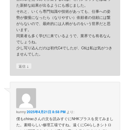
た新鮮な結果が出るようにも感じました。
それと、いくら専門知識や技術があっても、仕事への姿
勢が傲慢になったら（なりやすい）依頼者の信頼には繋
がらないので、最終的には人柄がものをいう世界だと思
います。
同業者も多く学びに来ているようで、業界でも有名なん
でしょうね。
少し写り込んだのは初代C4でしたが、C6は私は気がつき
ませんでした。
↓
返信
kunny
2025年4月21日 8:58 PM
より:
僕もchiracさんの文を読みすぐにNHKプラスを見てみまし
た。素晴らしい修理工場ですね。遠くにC4らしきシトロ