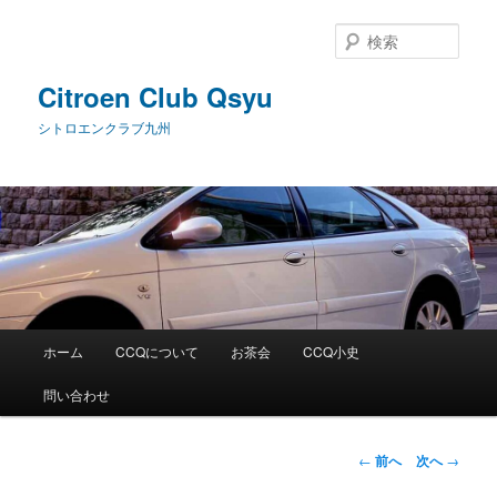
メ
イ
検
ン
索
コ
Citroen Club Qsyu
ン
シトロエンクラブ九州
テ
ン
ツ
へ
移
動
メ
ホーム
CCQについて
お茶会
CCQ小史
イ
ン
問い合わせ
メ
ニ
ュ
投
←
前へ
次へ
→
ー
稿