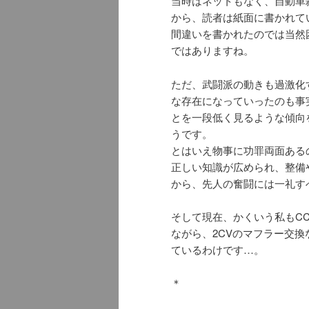
当時はネットもなく、自動車
から、読者は紙面に書かれて
間違いを書かれたのでは当然
ではありますね。
ただ、武闘派の動きも過激化
な存在になっていったのも事
とを一段低く見るような傾向
うです。
とはいえ物事に功罪両面ある
正しい知識が広められ、整備
から、先人の奮闘には一礼す
そして現在、かくいう私もC
ながら、2CVのマフラー交
ているわけです…。
＊