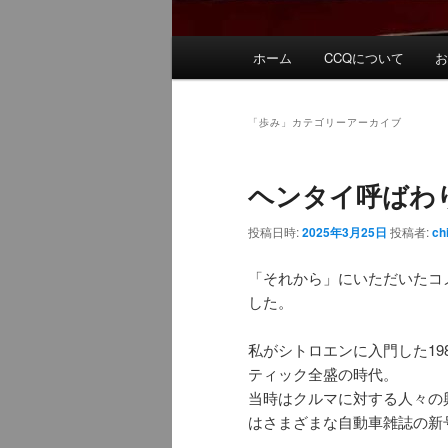
メ
ホーム
CCQについて
イ
ン
メ
「
歩み
」カテゴリーアーカイブ
ニ
ュ
ヘンタイ呼ばわ
ー
投稿日時:
2025年3月25日
投稿者:
ch
「それから」にいただいたコ
した。
私がシトロエンに入門した1
ティック全盛の時代。
当時はクルマに対する人々の
はさまざまな自動車雑誌の新