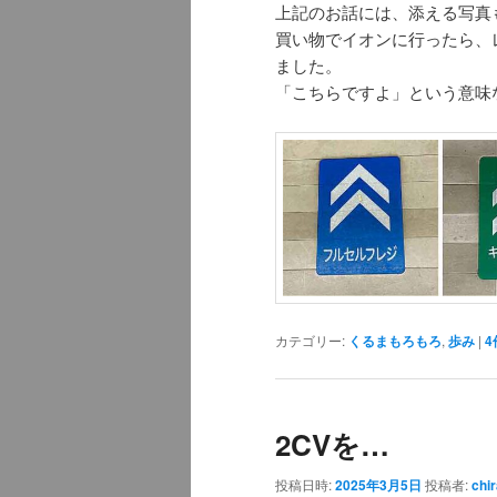
上記のお話には、添える写真
買い物でイオンに行ったら、
ました。
「こちらですよ」という意味
カテゴリー:
くるまもろもろ
,
歩み
|
4
2CVを…
投稿日時:
2025年3月5日
投稿者:
chi