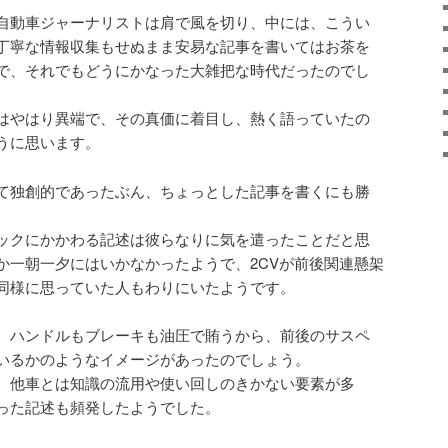
自動車ジャーナリストは肩で風を切り、中には、こうい
丁寧な情報収集もせぬまま安易な記事を書いてはお茶を
で、それでもどうにかなった大雑把な時代だったのでし
はやはり異端で、その真価に着目し、熱く語っていたの
うに思います。
て独創的であったぶん、ちょっとした記事を書くにも勝
ックにかかわる記述は彼らなりに気を遣ったことだと思
か一朝一夕にはいかなかったようで、2CVが前後関連懸架
同様に思っていた人もわりにいたようです。
、ハンドルもブレーキも油圧で賄うから、前後のサスペ
いるかのようなイメージがあったのでしょう。
、他車とは知識の流用や使い回しのきかない要素が多
った記述も頻発したようでした。