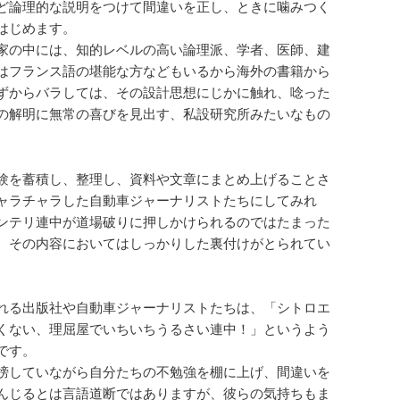
ど論理的な説明をつけて間違いを正し、ときに噛みつく
はじめます。
家の中には、知的レベルの高い論理派、学者、医師、建
はフランス語の堪能な方などもいるから海外の書籍から
ずからバラしては、その設計思想にじかに触れ、唸った
の解明に無常の喜びを見出す、私設研究所みたいなもの
験を蓄積し、整理し、資料や文章にまとめ上げることさ
ャラチャラした自動車ジャーナリストたちにしてみれ
ンテリ連中が道場破りに押しかけられるのではたまった
、その内容においてはしっかりした裏付けがとられてい
れる出版社や自動車ジャーナリストたちは、「シトロエ
くない、理屈屋でいちいちうるさい連中！」というよう
です。
榜していながら自分たちの不勉強を棚に上げ、間違いを
んじるとは言語道断ではありますが、彼らの気持ちもま