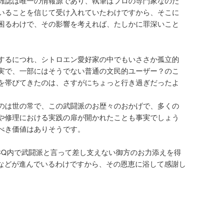
雑誌は唯一の情報源であり、執筆はプロの専門家なのだ
いることを信じて受け入れていたわけですから、そこに
困るわけで、その影響を考えれば、たしかに罪深いこと
するにつれ、シトロエン愛好家の中でもいささか孤立的
実で、一部にはそうでない普通の文民的ユーザー？のこ
を帯びてきたのは、さすがにちょっと行き過ぎだったよ
のは世の常で、この武闘派のお歴々のおかげで、多くの
や修理における実践の扉が開かれたことも事実でしょう
べき価値はありそうです。
CQ内で武闘派と言って差し支えない御方のお力添えを得
換などが進んでいるわけですから、その恩恵に浴して感謝し