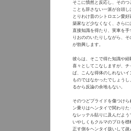
そこに憤然と反応し、そのつ
ことも辞さない一派が台頭し
とりわけ昔のシトロエン愛好
築家など少なくなく、さらに
直接知識を得たり、実車を手
りおののいたりしながら、そ
が勃興します。
彼らは、そこで得た知識や経
喜々としてこなしますが、チ
ば、こんな得体のしれないイ
ものではなかったでしょうし
るから反論の余地もない。
そのつどプライドを傷つけら
ン乗りはヘンタイで関わりた
なレッテル貼りに及んだよう
いやしくもクルマのプロを標
正す側をヘンタイ扱いして疎