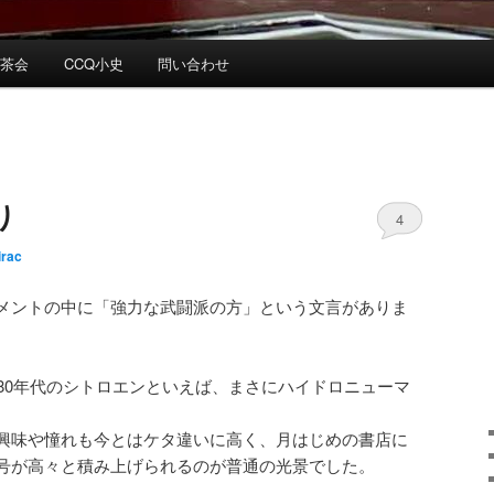
お茶会
CCQ小史
問い合わせ
り
4
irac
メントの中に「強力な武闘派の方」という文言がありま
980年代のシトロエンといえば、まさにハイドロニューマ
興味や憧れも今とはケタ違いに高く、月はじめの書店に
号が高々と積み上げられるのが普通の光景でした。