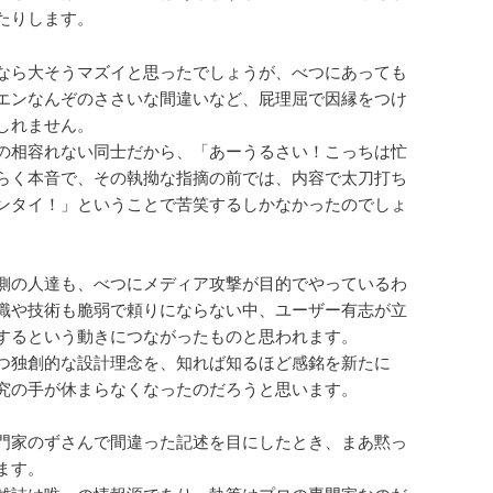
たりします。
なら大そうマズイと思ったでしょうが、べつにあっても
エンなんぞのささいな間違いなど、屁理屈で因縁をつけ
しれません。
の相容れない同士だから、「あーうるさい！こっちは忙
らく本音で、その執拗な指摘の前では、内容で太刀打ち
ンタイ！」ということで苦笑するしかなかったのでしょ
側の人達も、べつにメディア攻撃が目的でやっているわ
識や技術も脆弱で頼りにならない中、ユーザー有志が立
するという動きにつながったものと思われます。
つ独創的な設計理念を、知れば知るほど感銘を新たに
究の手が休まらなくなったのだろうと思います。
門家のずさんで間違った記述を目にしたとき、まあ黙っ
ます。