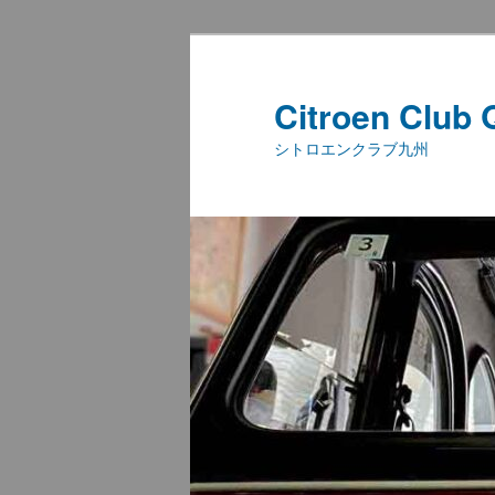
メ
サ
イ
ブ
ン
コ
Citroen Club
コ
ン
シトロエンクラブ九州
ン
テ
テ
ン
ン
ツ
ツ
へ
へ
移
移
動
動