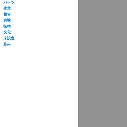
パーツ
作業
報告
実験
技術
文化
未設定
歩み