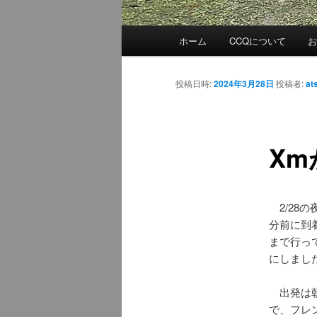
メ
ホーム
CCQについて
イ
ン
メ
投稿日時:
2024年3月28日
投稿者:
at
ニ
ュ
ー
X
2/28の
分前に到
まで行っ
にしまし
出発は朝
で、フレ