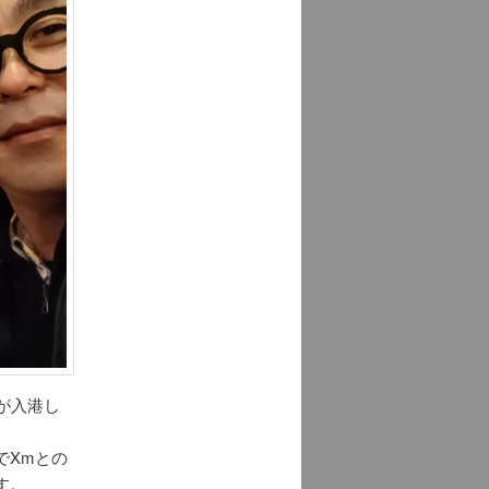
が入港し
でXmとの
す。