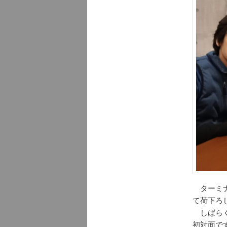
ターミナ
て荷下ろ
しばらく
初対面で