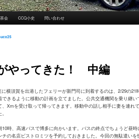
お茶会
CCQ小史
問い合わせ
sucx25
mがやってきた！ 中編
夜に横須賀を出港したフェリーが新門司に到着するのは、2/29の21
着できるように移動の計画を立てました。公共交通機関を乗り継い
て、Xmを受け取って帰ってきます。移動中の話し相手に妻を連れ
た。
10時、高速バスで博多に向かいます。バスの終点でちょうど昼時
ンチの名店ビストロミツを予約しておきました。今回の無駄遣いを