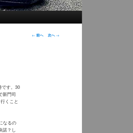
投
←
前へ
次へ
→
稿
ナ
ビ
ゲ
ー
シ
ョ
時です。30
ン
で新門司
て行くこと
になるの
快諾？し