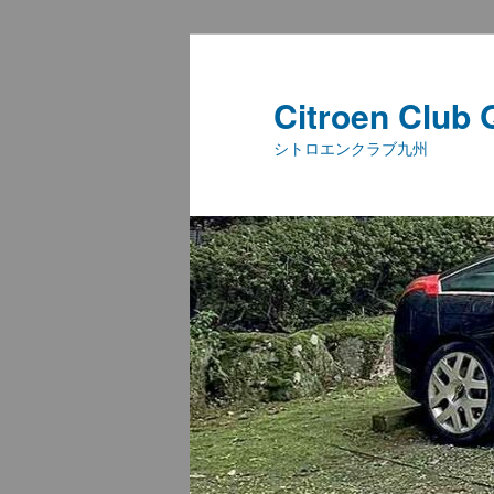
メ
イ
ン
Citroen Club
コ
シトロエンクラブ九州
ン
テ
ン
ツ
へ
移
動