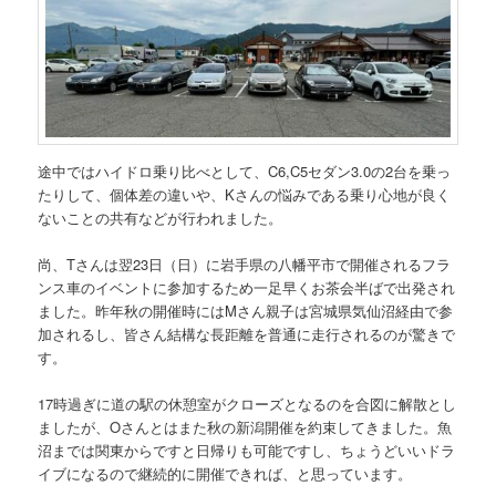
途中ではハイドロ乗り比べとして、C6,C5セダン3.0の2台を乗っ
たりして、個体差の違いや、Kさんの悩みである乗り心地が良く
ないことの共有などが行われました。
尚、Tさんは翌23日（日）に岩手県の八幡平市で開催されるフラ
ンス車のイベントに参加するため一足早くお茶会半ばで出発され
ました。昨年秋の開催時にはMさん親子は宮城県気仙沼経由で参
加されるし、皆さん結構な長距離を普通に走行されるのが驚きで
す。
17時過ぎに道の駅の休憩室がクローズとなるのを合図に解散とし
ましたが、Oさんとはまた秋の新潟開催を約束してきました。魚
沼までは関東からですと日帰りも可能ですし、ちょうどいいドラ
イブになるので継続的に開催できれば、と思っています。