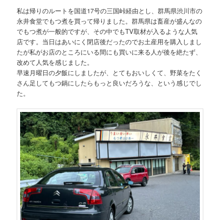
私は帰りのルートを国道17号の三国峠経由とし、群馬県渋川市の
永井食堂でもつ煮を買って帰りました。群馬県は畜産が盛んなの
でもつ煮が一般的ですが、その中でもTV取材が入るような人気
店です。当日はあいにく閉店後だったのでお土産用を購入しまし
たが私がお店のところにいる間にも買いに来る人が後を絶たず、
改めて人気を感じました。
早速月曜日の夕飯にしましたが、とてもおいしくて、野菜をたく
さん足してもつ鍋にしたらもっと良いだろうな、という感じでし
た。