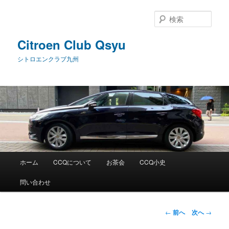
メ
イ
検
ン
索
コ
Citroen Club Qsyu
ン
シトロエンクラブ九州
テ
ン
ツ
へ
移
動
メ
ホーム
CCQについて
お茶会
CCQ小史
イ
ン
問い合わせ
メ
ニ
ュ
投
←
前へ
次へ
→
ー
稿