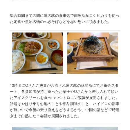
集合時間までの間に道の駅の食事処で南魚沼産コシヒカリを使っ
た定食や魚沼名物のへぎそばなどを思い思いに頂きました。
13時頃にOさんご夫妻が合流され道の駅の休憩所にてお茶会スタ
ート、各参加者が持ち寄ったお菓子やOさんから差し入れて頂い
たアイスクリームを食べつつシトロエン談議が展開されました。
話題はやはり乗り心地のことや部品調達のこと、ハイドロの新車
が無い中で今後の乗り換えをどうするかや、中国の話など17時過
ぎまで白熱した？会話が展開されました。