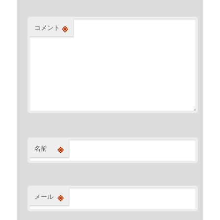
※
コメント
※
名前
※
メール