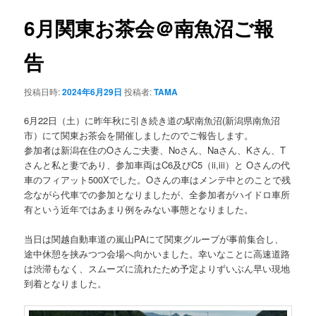
ナ
ビ
6月関東お茶会＠南魚沼ご報
ゲ
ー
告
シ
ョ
投稿日時:
2024年6月29日
投稿者:
TAMA
ン
6月22日（土）に昨年秋に引き続き道の駅南魚沼(新潟県南魚沼
市）にて関東お茶会を開催しましたのでご報告します。
参加者は新潟在住のOさんご夫妻、Noさん、Naさん、Kさん、T
さんと私と妻であり、参加車両はC6及びC5（ii,iii）と Oさんの代
車のフィアット500Xでした。Oさんの車はメンテ中とのことで残
念ながら代車での参加となりましたが、全参加者がハイドロ車所
有という近年ではあまり例をみない事態となりました。
当日は関越自動車道の嵐山PAにて関東グループが事前集合し、
途中休憩を挟みつつ会場へ向かいました。幸いなことに高速道路
は渋滞もなく、スムーズに流れたため予定よりずいぶん早い現地
到着となりました。