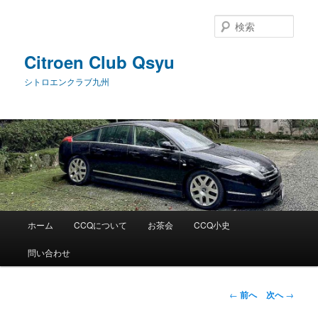
メ
イ
検
ン
索
コ
Citroen Club Qsyu
ン
シトロエンクラブ九州
テ
ン
ツ
へ
移
動
メ
ホーム
CCQについて
お茶会
CCQ小史
イ
ン
問い合わせ
メ
ニ
ュ
投
←
前へ
次へ
→
ー
稿