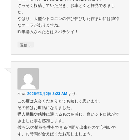
さっそく投稿していただき、お車とくと拝見できまし
た。
やはり、大型シトロエンの伸び伸びした佇まいには独特
なオーラがありますね。
昨年購入されたとはスバラシイ！
↓
返信
zews
2026年3月2日 8:23 AM
より:
この度は入会くださりとても嬉しく思います。
その節はお世話になりました。
購入動機や感性に通じるものを感じ、良いシトロ縁がで
きました事を感謝します。
僕もC6の情報を共有できる仲間が出来たので心強いで
す、お時間が合えばまたお茶しましょう。