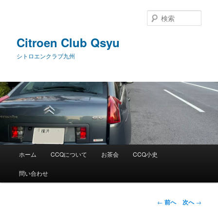
メ
イ
検
ン
索
コ
Citroen Club Qsyu
ン
シトロエンクラブ九州
テ
ン
ツ
へ
移
動
メ
ホーム
CCQについて
お茶会
CCQ小史
イ
ン
問い合わせ
メ
ニ
ュ
投
←
前へ
次へ
→
ー
稿