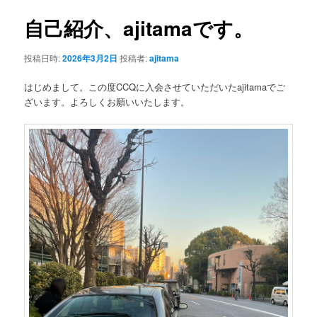
ナ
ビ
自己紹介、ajitamaです。
ゲ
ー
投稿日時:
2026年3月2日
投稿者:
ajitama
シ
ョ
はじめまして。この度CCQに入会させていただいたajitamaでご
ン
ざいます。よろしくお願いいたします。