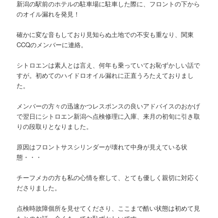
新潟の駅前のホテルの駐車場に駐車した際に、フロントの下から
のオイル漏れを発見！
確かに変な音もしており見知らぬ土地での不安も重なり、関東
CCQのメンバーに連絡。
シトロエンは素人とは言え、何年も乗っていてお恥ずかしい話で
すが。初めてのハイドロオイル漏れに正直うろたえておりまし
た。
メンバーの方々の迅速かつレスポンスの良いアドバイスのおかげ
で翌日にシトロエン新潟へ点検修理に入庫、来月の初旬に引き取
りの段取りとなりました。
原因はフロントサスシリンダーが壊れて中身が見えている状
態・・・
チーフメカの方も私の心情を察して、とても優しく親切に対応く
ださりました。
点検時故障個所を見せてくださり、ここまで酷い状態は初めて見