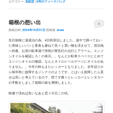
カテゴリー:
未設定
|
6
件のフィードバック
箱根の想い出
5
投稿日時:
2024年10月31日
投稿者:
zews
先日箱根に湯湯治の為、4日程宿泊しました。途中で調べておい
た美味しいパンと夜食も兼ねて色々と買い物を済ませて、宿泊地
へ到着。お宿の駐車場で突然の警告灯の点灯とアラーム。エンジ
ンオイルを確認しろ！の表示。。なんとか駐車スペースにとめて
エンジンオイルの確認。なんとオイルレベルゲージにオイルがあ
りません。。今年の秋もまたレッカーとなりました。去年辺りか
ら毎年秋に故障するジンクスのようです。とはいえ故障したら直
せは良いと考えているので、慌てず粛々とレッカーとレンタカー
の手配をしまして箱根の旅を満喫しました。
軽傷で済めば良いなあと思う今日この頃。