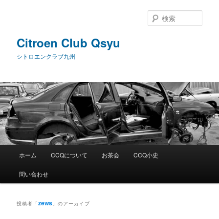
メ
サ
イ
ブ
検
ン
コ
索
コ
ン
Citroen Club Qsyu
ン
テ
シトロエンクラブ九州
テ
ン
ン
ツ
ツ
へ
へ
移
移
動
動
メ
ホーム
CCQについて
お茶会
CCQ小史
イ
ン
問い合わせ
メ
ニ
ュ
zews
投稿者「
」のアーカイブ
ー