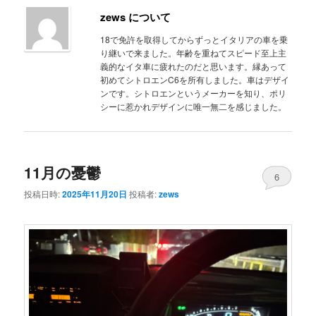
zews について
18で免許を取得してからずっとイタリアの車を乗
り継いで来ました。年齢を重ねてスピード至上主
義的なイタ車に疲れたのだと思います。縁あって
初めてシトロエンC6を所有しました。車はデザイ
ンです。シトロエンというメーカーを知り、ポリ
シーに惹かれデザインに唯一無二を感じました。
11月の憂鬱
6
投稿日時:
2025年11月20日
投稿者:
zews