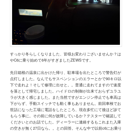
すっかり冬らしくなりました、皆様お変わりございませんか？は
やC6に乗り始めて6年がすぎましたZEWSです。
先日箱根の温泉に出かけた帰り、駐車場を出たところで警告灯が
点灯しました。なんでもサスペンションのエラーとかで90キロ以
下で走れよ！そして修理に出せと。。普通に走れてますので速度
を落として帰宅しました。ハイドロの制御が出来ておらずユラユ
ラが大きく感じました。また当然ですがエンジン停止でも車高は
下がらず、手動スイッチでも動く事もありません。前回車検でお
世話になった工場に電話をしたところ、現在多忙にて後ほど診て
もらう事に。その前に何が故障しているか？テスターで確認して
くださいとのお話でした。ディーラーに連絡するもこれまた入庫
の空きが無く27日なら。。との回答。そんな中で以前c6にお乗り