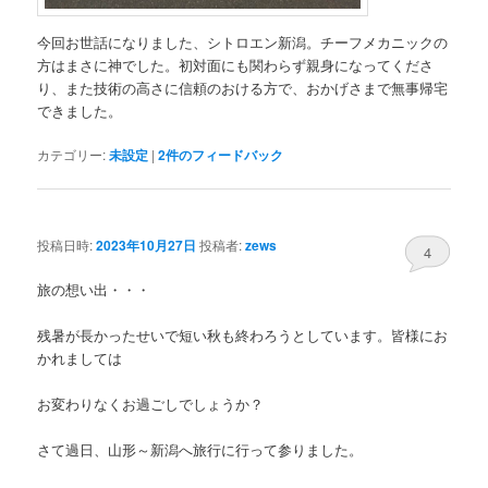
今回お世話になりました、シトロエン新潟。チーフメカニックの
方はまさに神でした。初対面にも関わらず親身になってくださ
り、また技術の高さに信頼のおける方で、おかげさまで無事帰宅
できました。
カテゴリー:
未設定
|
2
件のフィードバック
投稿日時:
2023年10月27日
投稿者:
zews
4
旅の想い出・・・
残暑が長かったせいで短い秋も終わろうとしています。皆様にお
かれましては
お変わりなくお過ごしでしょうか？
さて過日、山形～新潟へ旅行に行って参りました。