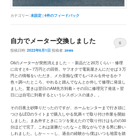
カテゴリー:
未設定
|
4
件のフィードバック
自力でメーター交換しました
6
投稿日時:
2022年6月1日
投稿者:
zews
C6のメーターが突然消えました・・新品だと20万くらい・修理
に出すと6～7万円との回答。ヤフオクで電装屋さんにだせば３万
円との情報をいただき、メカ音痴な僕でもパネルを外せるか？
色々調べたところ、やれると踏んでなんとか外して修理に発送し
ました。驚きは翌日のAM先方到着＞その日に修理完了発送＞翌
日には自宅に到着するというレスポンスの速さ。。
その日夜土砂降りだったのですが、ホームセンターまで行き頭に
つけるLEDのライトまで購入しやる気満々で取り付け作業を開始
しました。まあ外すときにコツを覚えたので取り付けはものの30
分ほどで完了、これは楽勝だったな～と我ながらできる男に酔い
しれました。しか～～～し、過去の経験から僕はいつも地雷を踏