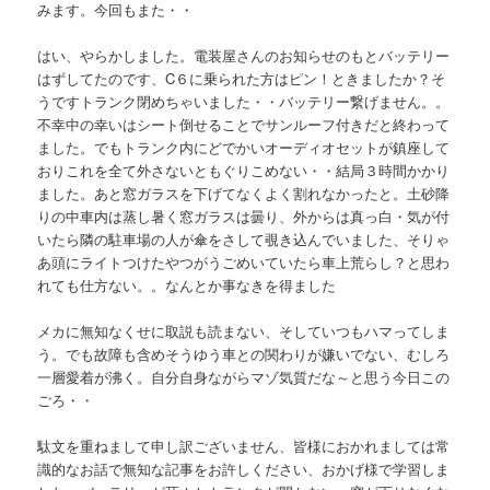
みます。今回もまた・・
はい、やらかしました。電装屋さんのお知らせのもとバッテリー
はずしてたのです、C６に乗られた方はピン！ときましたか？そ
うですトランク閉めちゃいました・・バッテリー繋げません。。
不幸中の幸いはシート倒せることでサンルーフ付きだと終わって
ました。でもトランク内にどでかいオーディオセットが鎮座して
おりこれを全て外さないともぐりこめない・・結局３時間かかり
ました。あと窓ガラスを下げてなくよく割れなかったと。土砂降
りの中車内は蒸し暑く窓ガラスは曇り、外からは真っ白・気が付
いたら隣の駐車場の人が傘をさして覗き込んでいました、そりゃ
あ頭にライトつけたやつがうごめいていたら車上荒らし？と思わ
れても仕方ない。。なんとか事なきを得ました
メカに無知なくせに取説も読まない、そしていつもハマってしま
う。でも故障も含めそうゆう車との関わりが嫌いでない、むしろ
一層愛着が沸く。自分自身ながらマゾ気質だな～と思う今日この
ごろ・・
駄文を重ねまして申し訳ございません、皆様におかれましては常
識的なお話で無知な記事をお許しください、おかげ様で学習しま